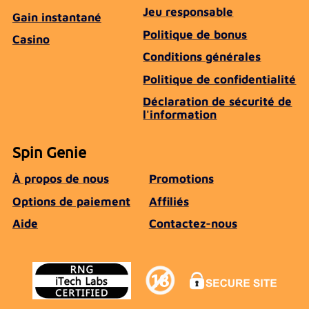
Jeu responsable
Gain instantané
Politique de bonus
Casino
Conditions générales
Politique de confidentialité
Déclaration de sécurité de
l'information
Spin Genie
À propos de nous
Promotions
Options de paiement
Affiliés
Aide
Contactez-nous