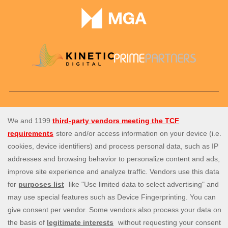
Spin Genie est le meilleur site pour profiter
de tous les jeux
de machines à sous
, de casino ainsi que ceux à gains
instantanés. Profitez de notre formidable sélection de plus
de 1 500 jeux de casino conçus par les meilleurs
développeurs de logiciels de machines à sous, et d'une
parfaite expérience
de live casino sur des jeux
comme
le
blackjack
,
la roulette
et le baccara. Nos promotions
quotidiennes apportent une touche supplémentaire, avec
des offres exclusives telles que des free spins sur dépôt, des
bonus de tours de casino et bien plus encore. Inscrivez-vous
chez nous dès aujourd'hui et commencez à jouer !