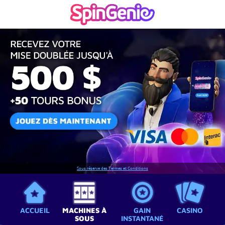
Sous réserve des Termes et Conditions
ACCUEIL
MACHINES À
GAIN
CASINO
SOUS
INSTANTANÉ