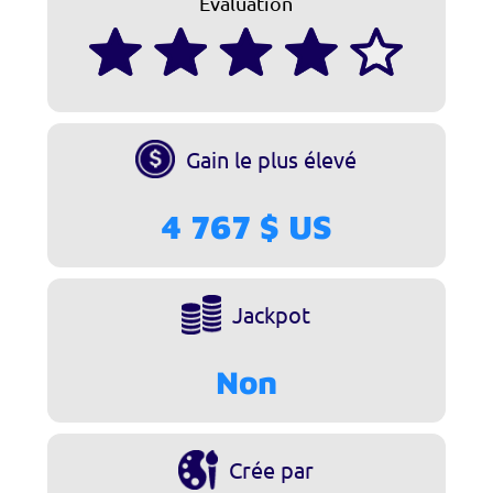
Évaluation
Gain le plus élevé
4 767 $ US
Jackpot
Non
Crée par