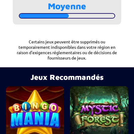
Moyenne
Certains jeux peuvent être supprimés ou
temporairement indisponibles dans votre région en
raison d'exigences réglementaires ou de décisions de
fournisseurs de jeux.
Jeux Recommandés