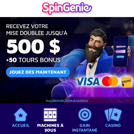
Sous réserve des Termes et Conditions
ACCUEIL
MACHINES À
GAIN
CASINO
SOUS
INSTANTANÉ