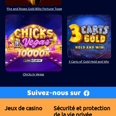
Fire and Roses Gold Blitz Fortune Tower
3 Carts of Gold Hold and Win
Chicks in Vegas
Suivez-nous sur
Jeux de casino
Sécurité et protection
de la vie privée