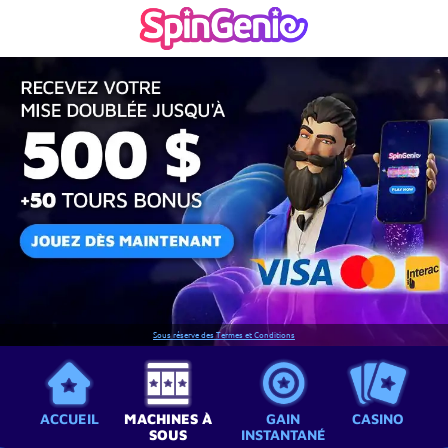
Sous réserve des Termes et Conditions
ACCUEIL
MACHINES À
GAIN
CASINO
SOUS
INSTANTANÉ