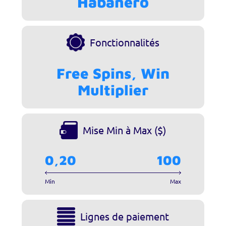
Habanero
Fonctionnalités
Free Spins, Win
Multiplier
Mise Min à Max ($)
0,20
100
Min
Max
Lignes de paiement