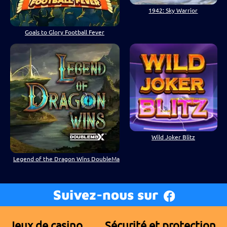
1942: Sky Warrior
Goals to Glory Football Fever
Wild Joker Blitz
Legend of the Dragon Wins DoubleMax
Suivez-nous sur
Jeux de casino
Sécurité et protection