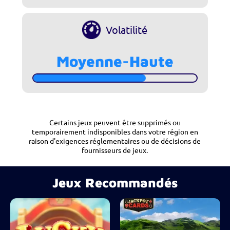
Volatilité
Moyenne-Haute
Certains jeux peuvent être supprimés ou
temporairement indisponibles dans votre région en
raison d'exigences réglementaires ou de décisions de
fournisseurs de jeux.
Jeux Recommandés