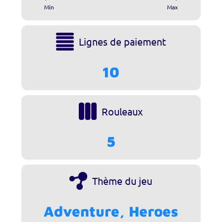
Min
Max
Lignes de paiement
10
Rouleaux
5
Thème du jeu
Adventure, Heroes