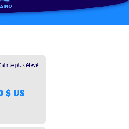
ASINO
Gain le plus élevé
0 $ US