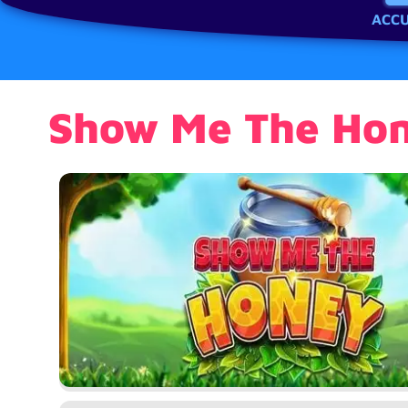
ACCU
Show Me The Ho