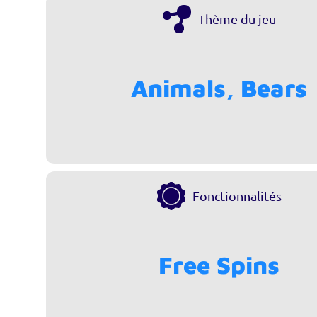
Thème du jeu
Animals, Bears
Fonctionnalités
Free Spins