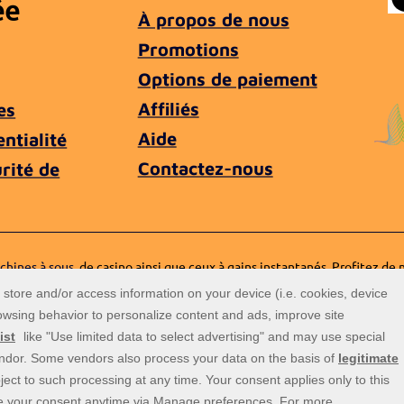
ée
À propos de nous
Promotions
Options de paiement
Affiliés
es
Aide
entialité
Contactez-nous
rité de
chines à sous
, de casino ainsi que ceux à gains instantanés. Profitez de
t d'une parfaite expérience
de live casino sur des jeux
comme
le blackjac
lles que des free spins sur dépôt, des bonus de tours de casino et bien