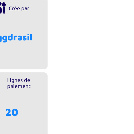
Crée par
ggdrasil
Lignes de
paiement
20