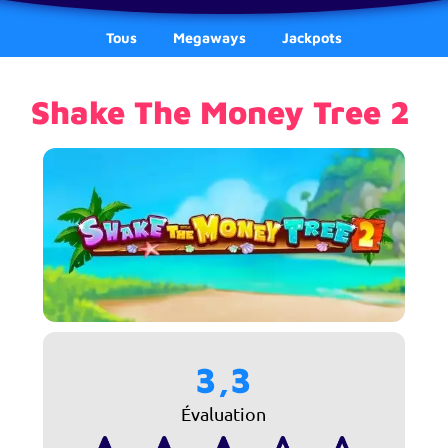
Tous
Megaways
Jackpots
Shake The Money Tree 2
3,3
Évaluation