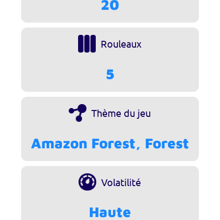
20
Rouleaux
5
Thème du jeu
Amazon Forest, Forest
Volatilité
Haute