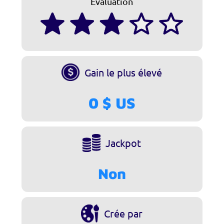
Évaluation
Gain le plus élevé
0 $ US
Jackpot
Non
Crée par