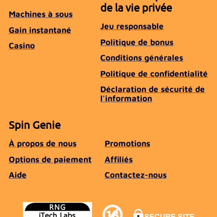
de la vie privée
Machines à sous
Jeu responsable
Gain instantané
Politique de bonus
Casino
Conditions générales
Politique de confidentialité
Déclaration de sécurité de
l'information
Spin Genie
À propos de nous
Promotions
Options de paiement
Affiliés
Aide
Contactez-nous