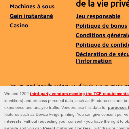
de la vie priv
Machines à sous
Gain instantané
Jeu responsable
Casino
Politique de bonus
Conditions général
Politique de confid
Déclaration de sécu
l'information
Spin Genie est le meilleur site pour profiter
de tous les jeux de ma
par les meilleurs développeurs de logiciels de machines à sous, e
apportent une touche supplémentaire, avec des offres exclusives te
commencez à jouer !