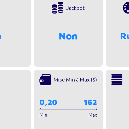
Jackpot
a
Non
R
Mise Min à Max ($)
0,20
162
Min
Max