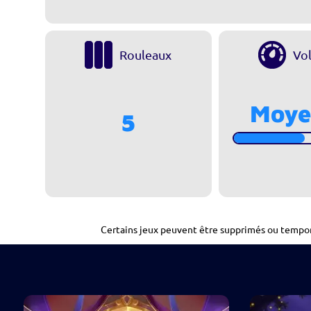
Rouleaux
Vol
Moye
5
Certains jeux peuvent être supprimés ou tempora