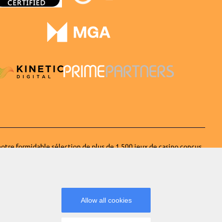
 notre formidable sélection de plus de 1 500 jeux de casino conçus
k
,
la roulette
et le baccara. Nos promotions quotidiennes
 plus encore. Inscrivez-vous chez nous dès aujourd'hui et