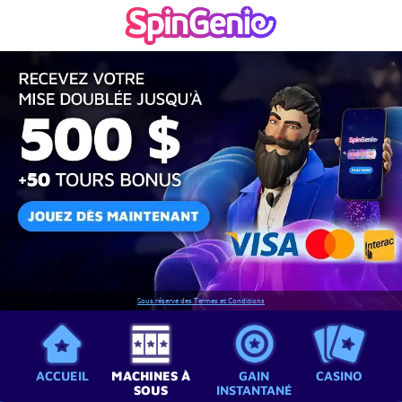
Sous réserve des Termes et Conditions
ACCUEIL
MACHINES À
GAIN
CASINO
SOUS
INSTANTANÉ