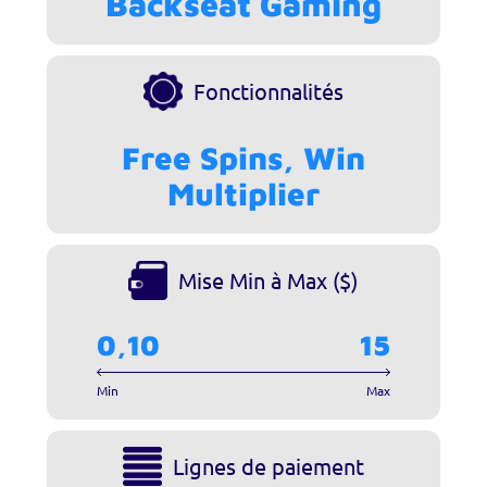
Backseat Gaming
Fonctionnalités
Free Spins, Win
Multiplier
Mise Min à Max ($)
0,10
15
Min
Max
Lignes de paiement