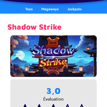
Tous
Megaways
Jackpots
Shadow Strike
3,0
Évaluation