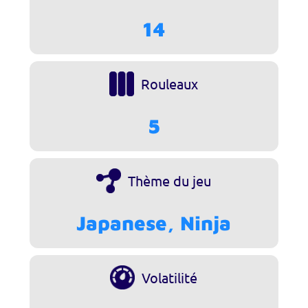
14
Rouleaux
5
Thème du jeu
Japanese, Ninja
Volatilité