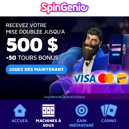
Sous réserve des Termes et Conditions
ACCUEIL
MACHINES À
GAIN
CASINO
SOUS
INSTANTANÉ