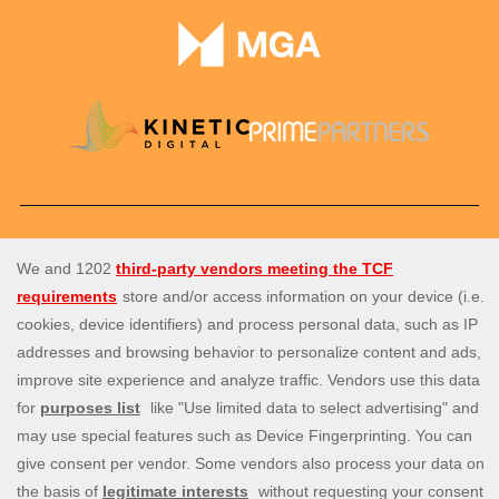
Spin Genie est le meilleur site pour profiter
de tous les jeux
de machines à sous
, de casino ainsi que ceux à gains
instantanés. Profitez de notre formidable sélection de plus
de 1 500 jeux de casino conçus par les meilleurs
développeurs de logiciels de machines à sous, et d'une
parfaite expérience
de live casino sur des jeux
comme
le
blackjack
,
la roulette
et le baccara. Nos promotions
quotidiennes apportent une touche supplémentaire, avec
des offres exclusives telles que des free spins sur dépôt, des
bonus de tours de casino et bien plus encore. Inscrivez-vous
chez nous dès aujourd'hui et commencez à jouer !