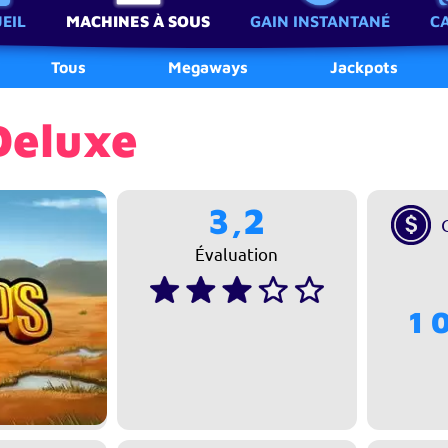
EIL
MACHINES À SOUS
GAIN INSTANTANÉ
C
Tous
Megaways
Jackpots
Deluxe
3,2
Évaluation
1 