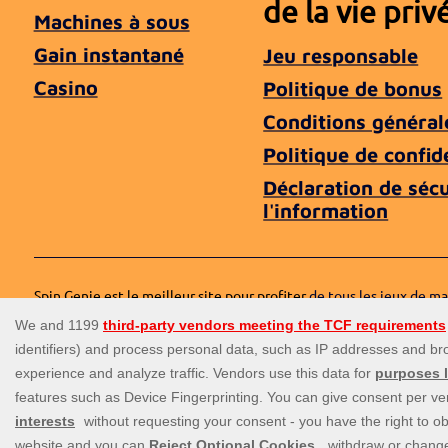
de la vie priv
Machines à sous
Gain instantané
Jeu responsable
Casino
Politique de bonus
Conditions général
Politique de confid
Déclaration de sécu
l'information
Spin Genie est le meilleur site pour profiter
de tous les jeux de ma
par les meilleurs développeurs de logiciels de machines à sous, e
apportent une touche supplémentaire, avec des offres exclusives te
commencez à jouer !