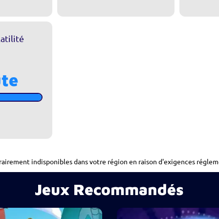
atilité
te
irement indisponibles dans votre région en raison d'exigences régleme
Jeux Recommandés