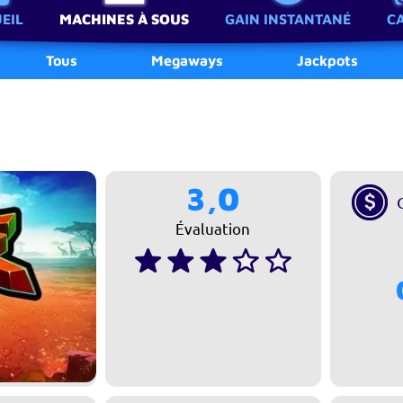
EIL
MACHINES À SOUS
GAIN INSTANTANÉ
C
Tous
Megaways
Jackpots
3,0
Évaluation