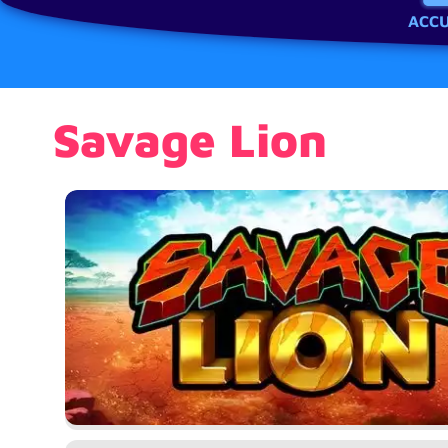
ACCU
Savage Lion