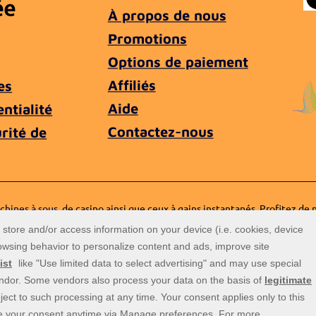
ée
À propos de nous
Promotions
Options de paiement
Affiliés
es
Aide
entialité
Contactez-nous
rité de
chines à sous
, de casino ainsi que ceux à gains instantanés. Profitez de
t d'une parfaite expérience
de live casino sur des jeux
comme
le blackjac
lles que des free spins sur dépôt, des bonus de tours de casino et bien