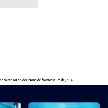
ntaires ou de décisions de fournisseurs de jeux.