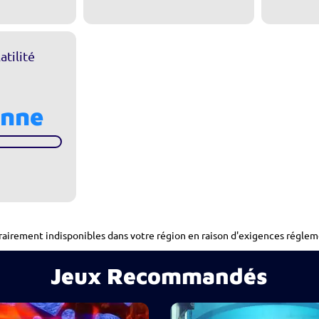
atilité
nne
irement indisponibles dans votre région en raison d'exigences régleme
Jeux Recommandés