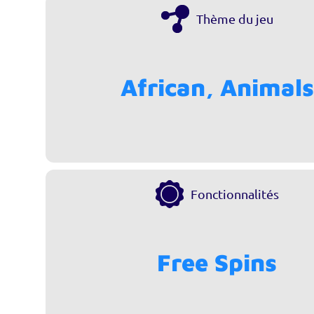
Thème du jeu
African, Animals
Fonctionnalités
Free Spins