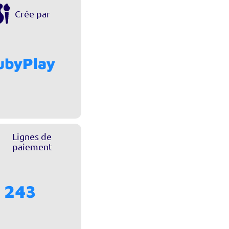
Crée par
ubyPlay
Lignes de
paiement
243