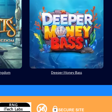
Kingdom
Deeper Money Bass