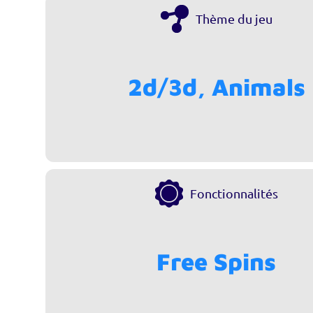
Thème du jeu
2d/3d, Animals
Fonctionnalités
Free Spins