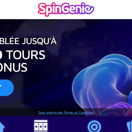
Sous réserve des Termes et Conditions