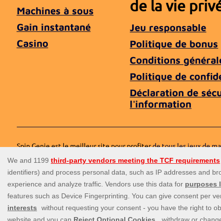
de la vie priv
Machines à sous
Gain instantané
Jeu responsable
Casino
Politique de bonus
Conditions général
Politique de confid
Déclaration de sécu
l'information
Spin Genie est le meilleur site pour profiter
de tous les jeux de ma
par les meilleurs développeurs de logiciels de machines à sous, e
apportent une touche supplémentaire, avec des offres exclusives te
commencez à jouer !