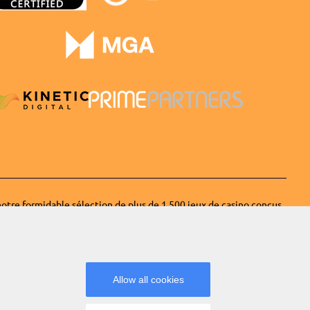
 notre formidable sélection de plus de 1 500 jeux de casino conçus
k
,
la roulette
et le baccara. Nos promotions quotidiennes
 plus encore. Inscrivez-vous chez nous dès aujourd'hui et