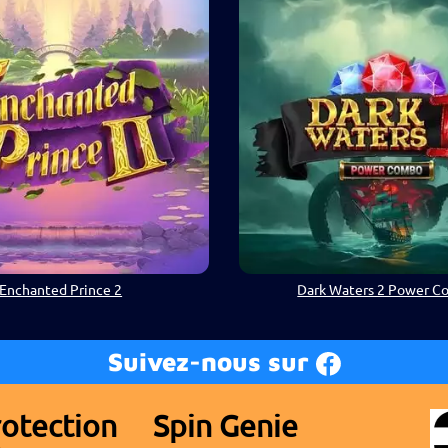
Enchanted Prince 2
Dark Waters 2 Power 
Suivez-nous sur
rotection
Spin Genie