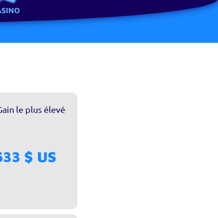
ASINO
Gain le plus élevé
633 $ US