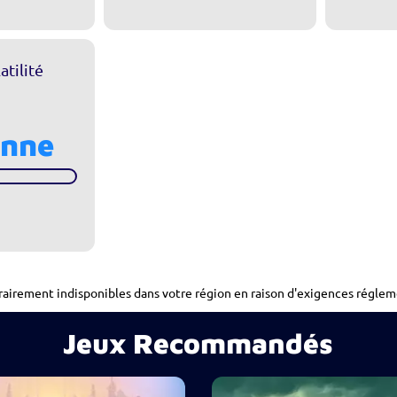
atilité
nne
irement indisponibles dans votre région en raison d'exigences régleme
Jeux Recommandés