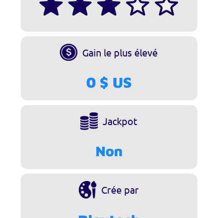
Gain le plus élevé
0 $ US
Jackpot
Non
Crée par