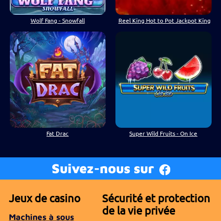
Wolf Fang - Snowfall
Reel King Hot to Pot Jackpot King
Fat Drac
Super Wild Fruits - On Ice
Suivez-nous sur
Jeux de casino
Sécurité et protection
de la vie privée
Machines à sous