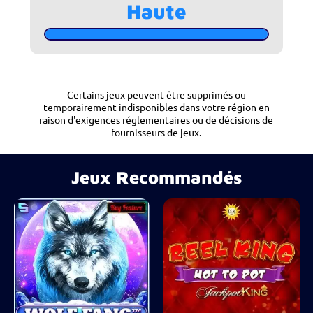
Haute
Certains jeux peuvent être supprimés ou
temporairement indisponibles dans votre région en
raison d'exigences réglementaires ou de décisions de
fournisseurs de jeux.
Jeux Recommandés