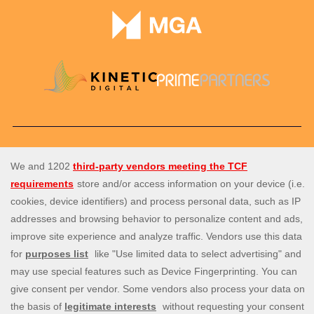
Spin Genie est le meilleur site pour profiter
de tous les jeux
de machines à sous
, de casino ainsi que ceux à gains
instantanés. Profitez de notre formidable sélection de plus
de 1 500 jeux de casino conçus par les meilleurs
développeurs de logiciels de machines à sous, et d'une
parfaite expérience
de live casino sur des jeux
comme
le
blackjack
,
la roulette
et le baccara. Nos promotions
quotidiennes apportent une touche supplémentaire, avec
des offres exclusives telles que des free spins sur dépôt, des
bonus de tours de casino et bien plus encore. Inscrivez-vous
chez nous dès aujourd'hui et commencez à jouer !