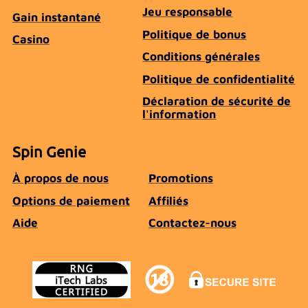
Jeu responsable
Gain instantané
Politique de bonus
Casino
Conditions générales
Politique de confidentialité
Déclaration de sécurité de
l'information
Spin Genie
À propos de nous
Promotions
Options de paiement
Affiliés
Aide
Contactez-nous