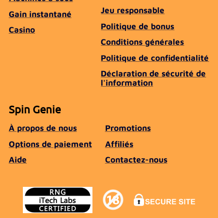
Jeu responsable
Gain instantané
Politique de bonus
Casino
Conditions générales
Politique de confidentialité
Déclaration de sécurité de
l'information
Spin Genie
À propos de nous
Promotions
Options de paiement
Affiliés
Aide
Contactez-nous