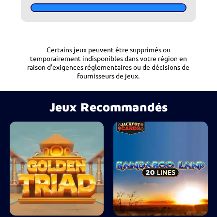
Certains jeux peuvent être supprimés ou
temporairement indisponibles dans votre région en
raison d'exigences réglementaires ou de décisions de
fournisseurs de jeux.
Jeux Recommandés