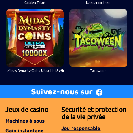
Golden Triad
Kangaroo Land
Midas Dynasty Coins Ultra Link&Win
Tacoween
Suivez-nous sur
Jeux de casino
Sécurité et protection
de la vie privée
Machines à sous
Jeu responsable
Gain instantané