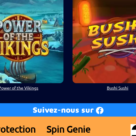
Power of the Vikings
Bushi Sushi
Suivez-nous sur
rotection
Spin Genie