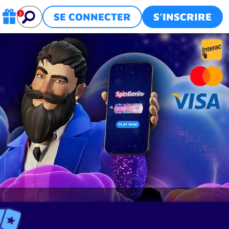
SE CONNECTER
S’INSCRIRE