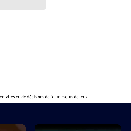
ntaires ou de décisions de fournisseurs de jeux.