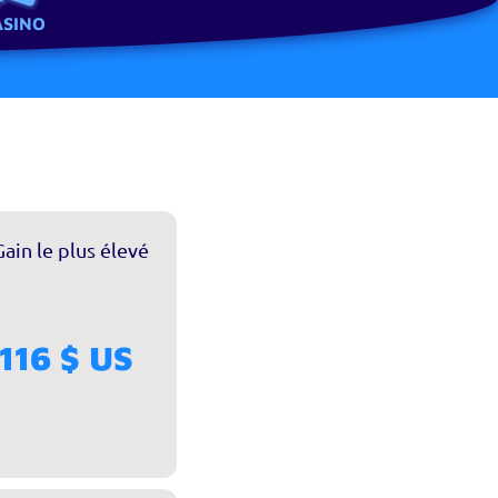
ASINO
Gain le plus élevé
 116 $ US