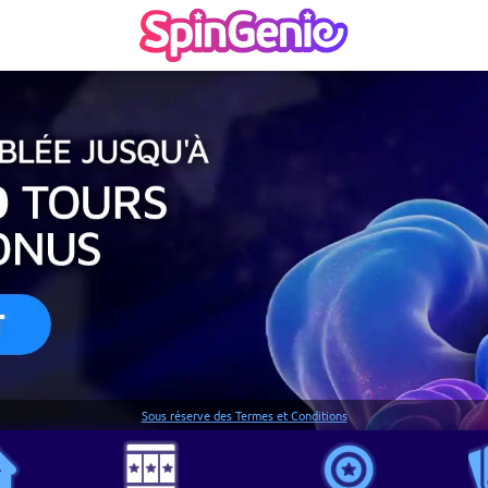
Sous réserve des Termes et Conditions