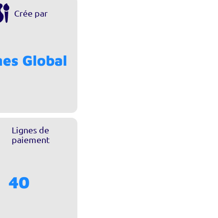
Crée par
es Global
Lignes de
paiement
40