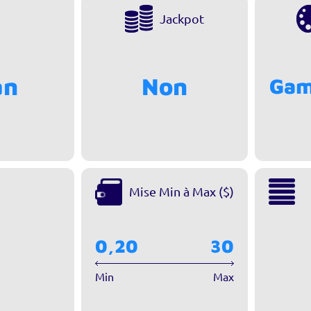
Jackpot
an
Non
Gam
Mise Min à Max ($)
0,20
30
Min
Max