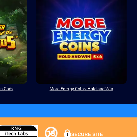
an Gods
More Energy Coins: Hold and Win