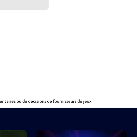
ntaires ou de décisions de fournisseurs de jeux.