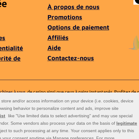
ée
À propos de nous
Promotions
Options de paiement
Affiliés
es
Aide
entialité
Contactez-nous
rité de
chines à sous
, de casino ainsi que ceux à gains instantanés. Profitez de
t d'une parfaite expérience
de live casino sur des jeux
comme
le blackjac
lles que des free spins sur dépôt, des bonus de tours de casino et bien