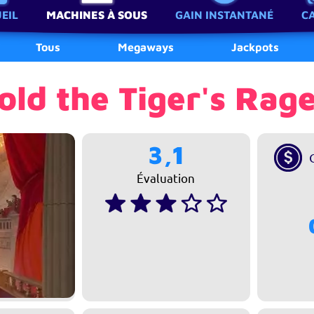
EIL
MACHINES À SOUS
GAIN INSTANTANÉ
C
Tous
Megaways
Jackpots
old the Tiger's Rag
3,1
Évaluation