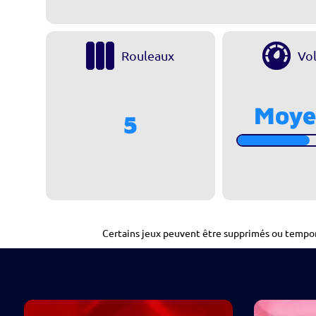
Rouleaux
Vol
Moye
5
Certains jeux peuvent être supprimés ou tempora