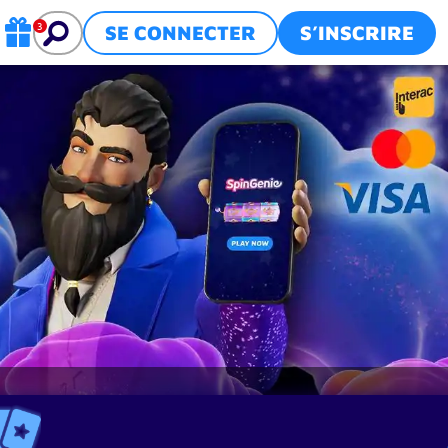
SE CONNECTER
S’INSCRIRE