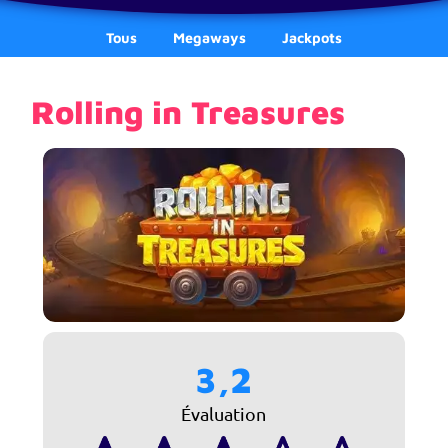
Tous
Megaways
Jackpots
Rolling in Treasures
3,2
Évaluation