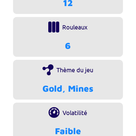
12
Rouleaux
6
Thème du jeu
Gold, Mines
Volatilité
Faible