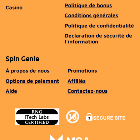
Politique de bonus
Casino
Conditions générales
Politique de confidentialité
Déclaration de sécurité de
l'information
Spin Genie
À propos de nous
Promotions
Options de paiement
Affiliés
Aide
Contactez-nous