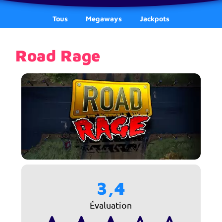
Tous
Megaways
Jackpots
Road Rage
3,4
Évaluation