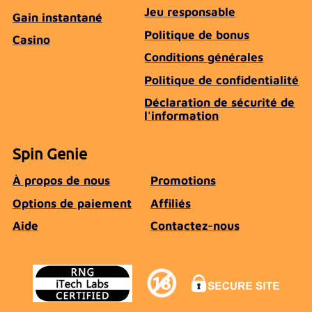
Jeu responsable
Gain instantané
Politique de bonus
Casino
Conditions générales
Politique de confidentialité
Déclaration de sécurité de
l'information
Spin Genie
À propos de nous
Promotions
Options de paiement
Affiliés
Aide
Contactez-nous