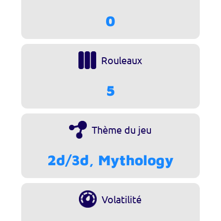
0
Rouleaux
5
Thème du jeu
2d/3d, Mythology
Volatilité