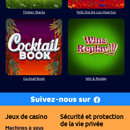
Timber Stacks
Feliz Día De Los Muertos
Cocktail Book
Win & Replay
Suivez-nous sur
Jeux de casino
Sécurité et protection
de la vie privée
Machines à sous