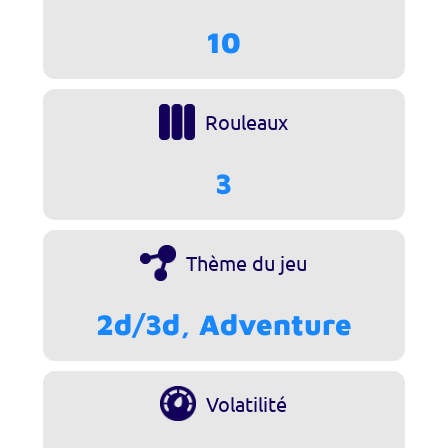
10
Rouleaux
3
Thème du jeu
2d/3d, Adventure
Volatilité