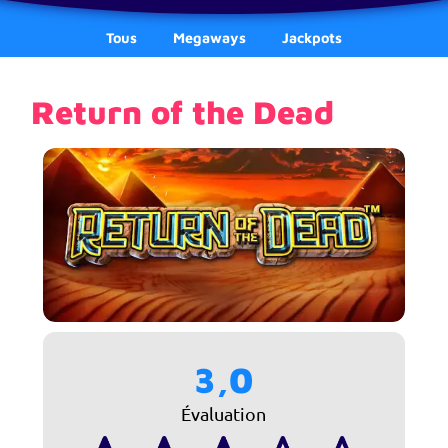
Tous
Megaways
Jackpots
Return of the Dead
3,0
Évaluation