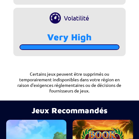
Volatilité
Very High
Certains jeux peuvent être supprimés ou
temporairement indisponibles dans votre région en
raison d'exigences réglementaires ou de décisions de
fournisseurs de jeux.
Jeux Recommandés