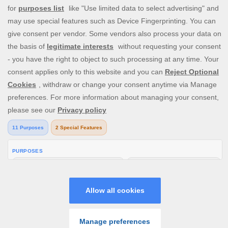
quotidiennes apportent une touche supplémentaire, avec
des offres exclusives telles que des free spins sur dépôt, des
bonus de tours de casino et bien plus encore. Inscrivez-vous
chez nous dès aujourd'hui et commencez à jouer !
V: 2.16.1 All rights reserved. January 2025