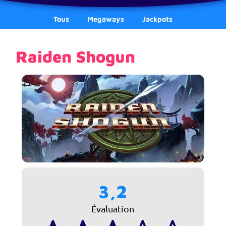
Tous
Megaways
Jackpots
Raiden Shogun
3,2
Évaluation