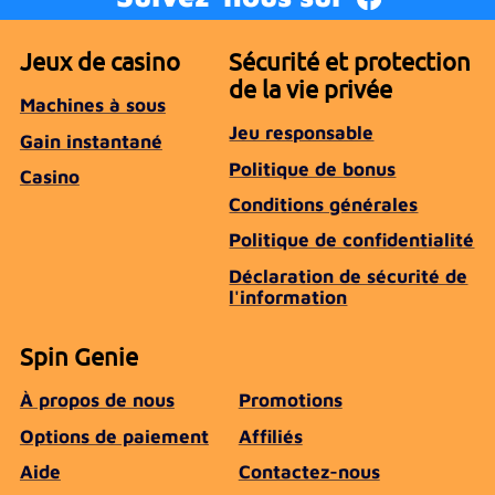
Jeux de casino
Sécurité et protection
de la vie privée
Machines à sous
Jeu responsable
Gain instantané
Politique de bonus
Casino
Conditions générales
Politique de confidentialité
Déclaration de sécurité de
l'information
Spin Genie
À propos de nous
Promotions
Options de paiement
Affiliés
Aide
Contactez-nous