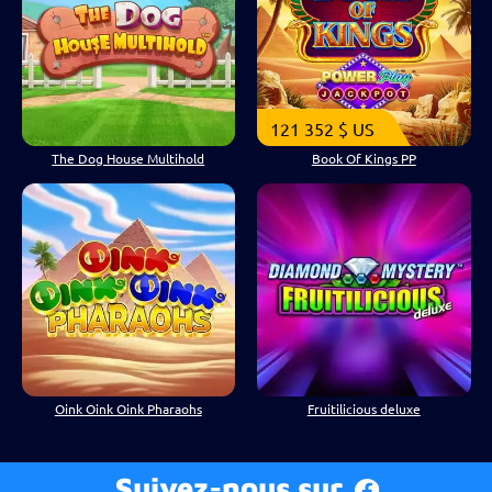
121 352 $ US
The Dog House Multihold
Book Of Kings PP
Oink Oink Oink Pharaohs
Fruitilicious deluxe
Suivez-nous sur