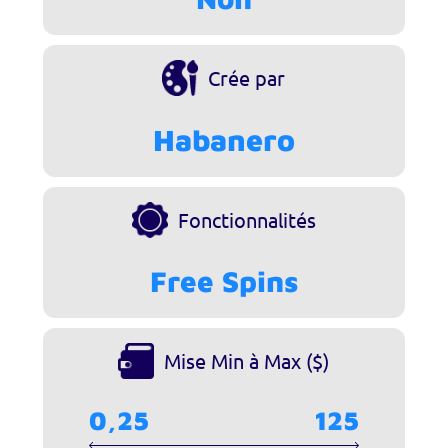
Crée par
Habanero
Fonctionnalités
Free Spins
Mise Min à Max ($)
0,25
125