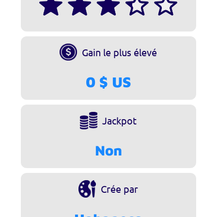
Gain le plus élevé
0 $ US
Jackpot
Non
Crée par