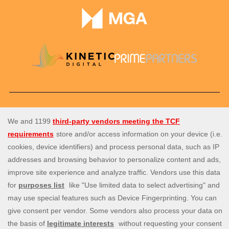
Spin Genie est le meilleur site pour profiter
de tous les jeux
de machines à sous
, de casino ainsi que ceux à gains
instantanés. Profitez de notre formidable sélection de plus
de 1 500 jeux de casino conçus par les meilleurs
développeurs de logiciels de machines à sous, et d'une
parfaite expérience
de live casino sur des jeux
comme
le
blackjack
,
la roulette
et le baccara. Nos promotions
quotidiennes apportent une touche supplémentaire, avec
des offres exclusives telles que des free spins sur dépôt, des
bonus de tours de casino et bien plus encore. Inscrivez-vous
chez nous dès aujourd'hui et commencez à jouer !