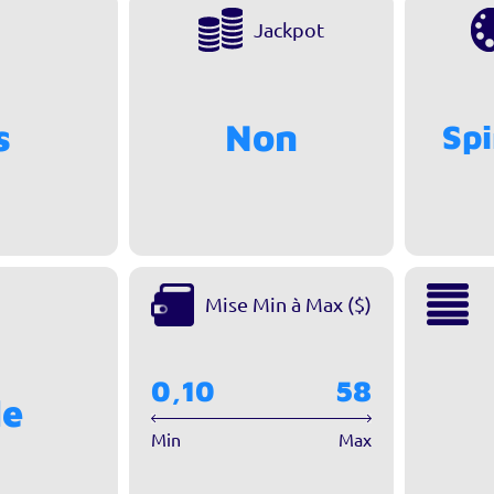
Jackpot
s
Non
Sp
Mise Min à Max ($)
0,10
58
le
Min
Max