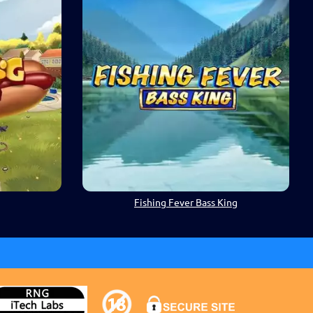
Fishing Fever Bass King