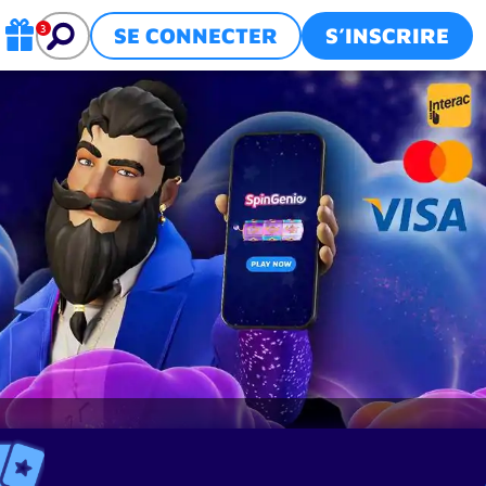
SE CONNECTER
S’INSCRIRE