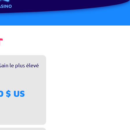
ASINO
r
Gain le plus élevé
0 $ US