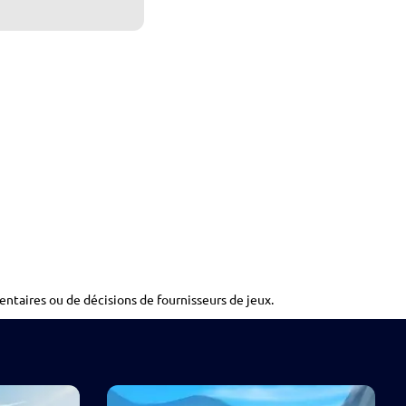
ntaires ou de décisions de fournisseurs de jeux.