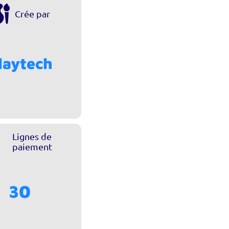
Crée par
laytech
Lignes de
paiement
30