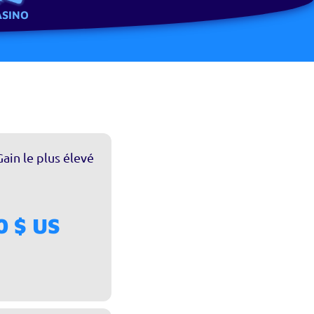
ASINO
Gain le plus élevé
0 $ US