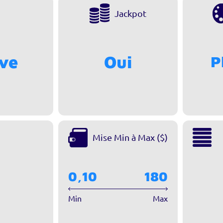
Jackpot
ive
Oui
P
Mise Min à Max ($)
0,10
180
Min
Max