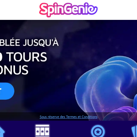
Sous réserve des Termes et Conditions