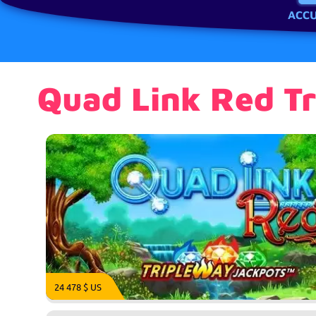
ACCU
Quad Link Red Tr
24 478 $ US