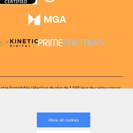
 notre formidable sélection de plus de 1 500 jeux de casino conçus
k
,
la roulette
et le baccara. Nos promotions quotidiennes
 plus encore. Inscrivez-vous chez nous dès aujourd'hui et