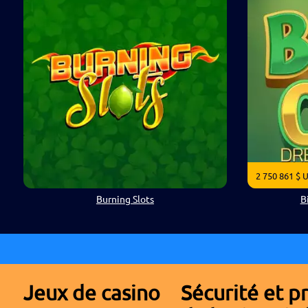
2 750 861 $ 
Burning Slots
B
Jeux de casino
Sécurité et p