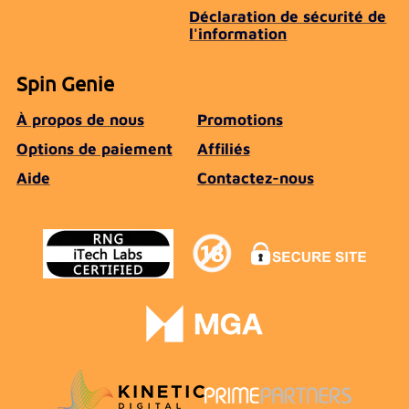
Déclaration de sécurité de
l'information
Spin Genie
À propos de nous
Promotions
Options de paiement
Affiliés
Aide
Contactez-nous