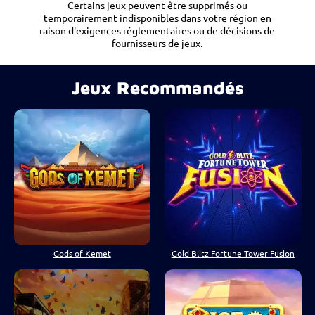
Certains jeux peuvent être supprimés ou
temporairement indisponibles dans votre région en
raison d'exigences réglementaires ou de décisions de
fournisseurs de jeux.
Jeux Recommandés
Gods of Kemet
Gold Blitz Fortune Tower Fusion