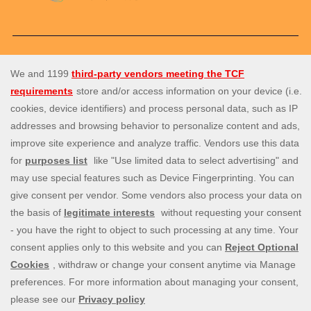
Spin Genie est le meilleur site pour profiter
de tous les jeux
de machines à sous
, de casino ainsi que ceux à gains
instantanés. Profitez de notre formidable sélection de plus
de 1 500 jeux de casino conçus par les meilleurs
développeurs de logiciels de machines à sous, et d'une
parfaite expérience
de live casino sur des jeux
comme
le
blackjack
,
la roulette
et le baccara. Nos promotions
quotidiennes apportent une touche supplémentaire, avec
des offres exclusives telles que des free spins sur dépôt, des
bonus de tours de casino et bien plus encore. Inscrivez-vous
chez nous dès aujourd'hui et commencez à jouer !