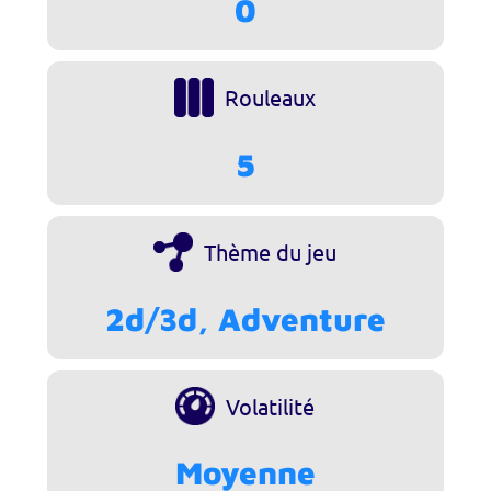
0
Rouleaux
5
Thème du jeu
2d/3d, Adventure
Volatilité
Moyenne