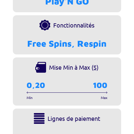
Play'N GO
Fonctionnalités
Free Spins, Respin
Mise Min à Max ($)
0,20
100
Min
Max
Lignes de paiement