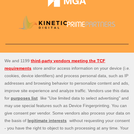
Spin Genie est le meilleur site pour profiter
de tous les jeux
de machines à sous
, de casino ainsi que ceux à gains
instantanés. Profitez de notre formidable sélection de plus
de 1 500 jeux de casino conçus par les meilleurs
développeurs de logiciels de machines à sous, et d'une
parfaite expérience
de live casino sur des jeux
comme
le
blackjack
,
la roulette
et le baccara. Nos promotions
quotidiennes apportent une touche supplémentaire, avec
des offres exclusives telles que des free spins sur dépôt, des
bonus de tours de casino et bien plus encore. Inscrivez-vous
chez nous dès aujourd'hui et commencez à jouer !