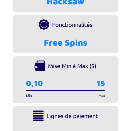
Hacksaw
Fonctionnalités
Free Spins
Mise Min à Max ($)
0,10
15
Min
Max
Lignes de paiement