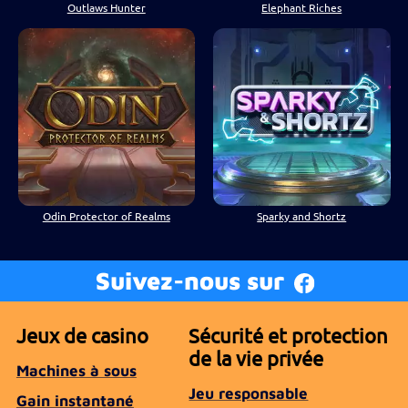
Outlaws Hunter
Elephant Riches
Odin Protector of Realms
Sparky and Shortz
Suivez-nous sur
Jeux de casino
Sécurité et protection
de la vie privée
Machines à sous
Jeu responsable
Gain instantané