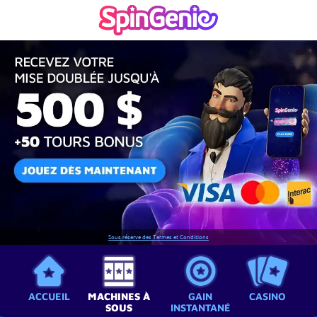
Sous réserve des Termes et Conditions
ACCUEIL
MACHINES À
GAIN
CASINO
SOUS
INSTANTANÉ