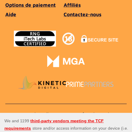
Options de paiement
Affiliés
Aide
Contactez-nous
Spin Genie est le meilleur site pour profiter
de tous les jeux
de machines à sous
, de casino ainsi que ceux à gains
instantanés. Profitez de notre formidable sélection de plus
de 1 500 jeux de casino conçus par les meilleurs