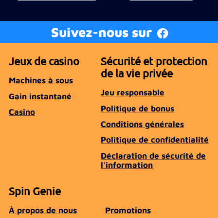
Suivez-nous sur
Jeux de casino
Sécurité et protection
de la vie privée
Machines à sous
Jeu responsable
Gain instantané
Politique de bonus
Casino
Conditions générales
Politique de confidentialité
Déclaration de sécurité de
l'information
Spin Genie
À propos de nous
Promotions