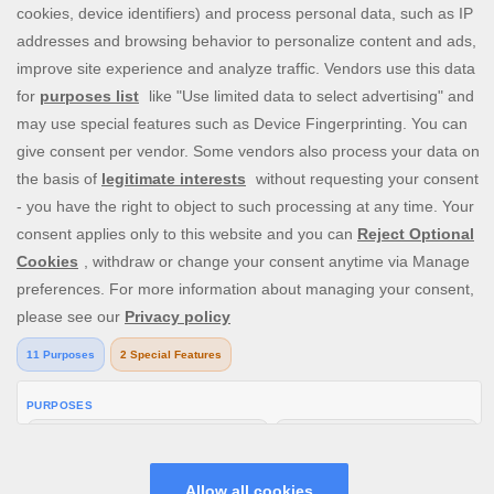
développeurs de logiciels de machines à sous, et d'une
parfaite expérience
de live casino sur des jeux
comme
le
blackjack
,
la roulette
et le baccara. Nos promotions
quotidiennes apportent une touche supplémentaire, avec
des offres exclusives telles que des free spins sur dépôt, des
bonus de tours de casino et bien plus encore. Inscrivez-vous
chez nous dès aujourd'hui et commencez à jouer !
V: 2.16.1 All rights reserved. January 2025