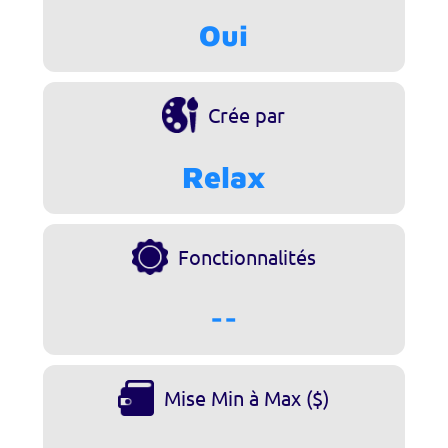
Oui
Crée par
Relax
Fonctionnalités
--
Mise Min à Max ($)