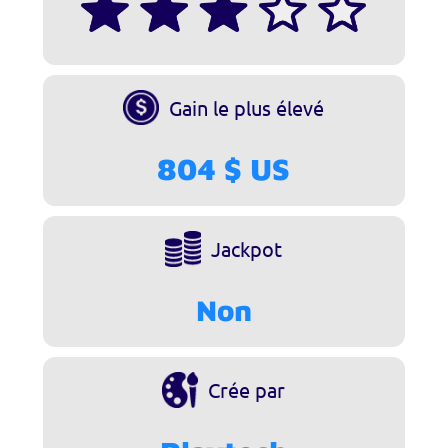
Gain le plus élevé
804 $ US
Jackpot
Non
Crée par