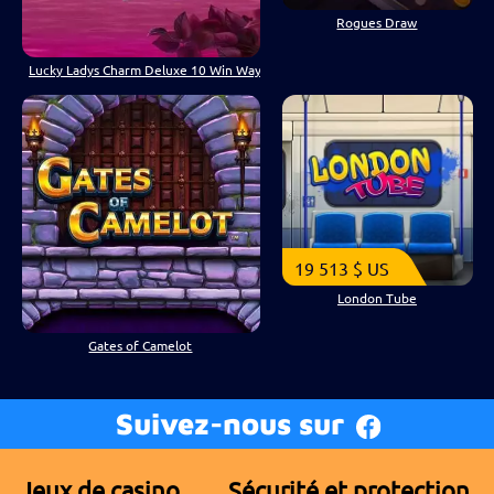
Rogues Draw
Lucky Ladys Charm Deluxe 10 Win Ways
19 513 $ US
London Tube
Gates of Camelot
Suivez-nous sur
Jeux de casino
Sécurité et protection