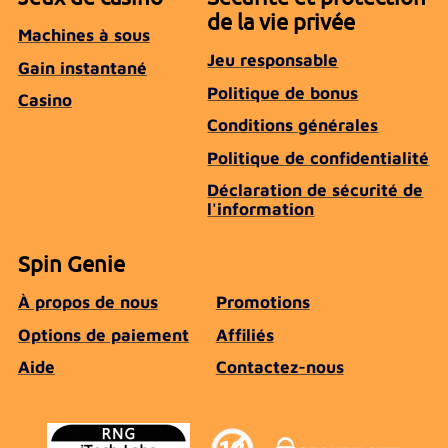
de la vie privée
Machines à sous
Jeu responsable
Gain instantané
Politique de bonus
Casino
Conditions générales
Politique de confidentialité
Déclaration de sécurité de
l'information
Spin Genie
À propos de nous
Promotions
Options de paiement
Affiliés
Aide
Contactez-nous