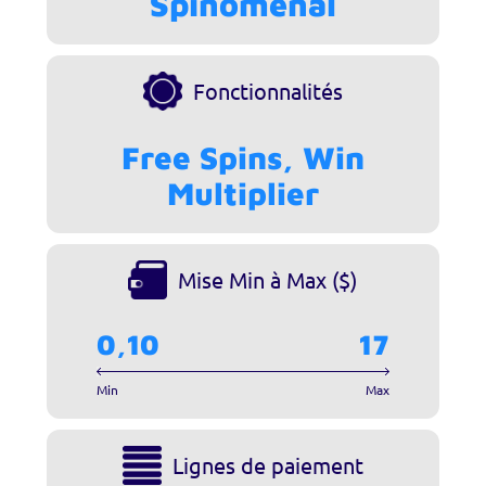
Spinomenal
Fonctionnalités
Free Spins, Win
Multiplier
Mise Min à Max ($)
0,10
17
Min
Max
Lignes de paiement