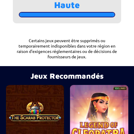
Haute
Certains jeux peuvent être supprimés ou
temporairement indisponibles dans votre région en
raison d'exigences réglementaires ou de décisions de
fournisseurs de jeux.
Jeux Recommandés