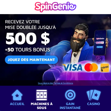
Sous réserve des Termes et Conditions
ACCUEIL
MACHINES À
GAIN
CASINO
SOUS
INSTANTANÉ