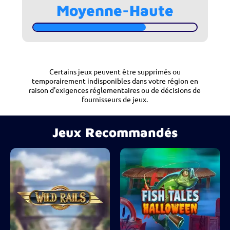
Moyenne-Haute
Certains jeux peuvent être supprimés ou
temporairement indisponibles dans votre région en
raison d'exigences réglementaires ou de décisions de
fournisseurs de jeux.
Jeux Recommandés