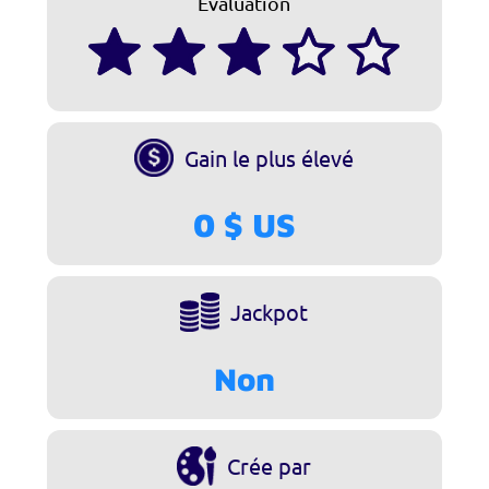
Évaluation
Gain le plus élevé
0 $ US
Jackpot
Non
Crée par