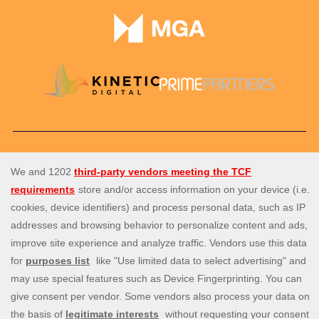
Spin Genie est le meilleur site pour profiter
de tous les jeux
de machines à sous
, de casino ainsi que ceux à gains
instantanés. Profitez de notre formidable sélection de plus
de 1 500 jeux de casino conçus par les meilleurs
développeurs de logiciels de machines à sous, et d'une
parfaite expérience
de live casino sur des jeux
comme
le
blackjack
,
la roulette
et le baccara. Nos promotions
quotidiennes apportent une touche supplémentaire, avec
des offres exclusives telles que des free spins sur dépôt, des
bonus de tours de casino et bien plus encore. Inscrivez-vous
chez nous dès aujourd'hui et commencez à jouer !