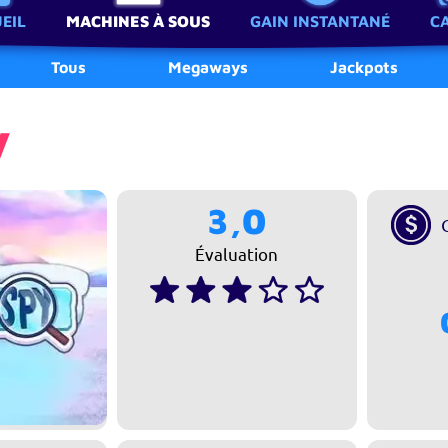
EIL
MACHINES À SOUS
GAIN INSTANTANÉ
C
Tous
Megaways
Jackpots
y
3,0
Évaluation