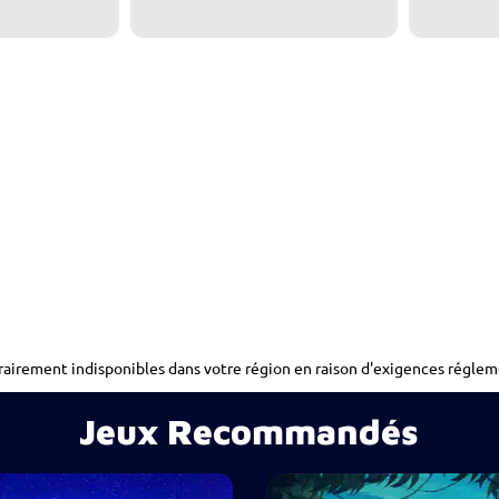
irement indisponibles dans votre région en raison d'exigences régleme
Jeux Recommandés