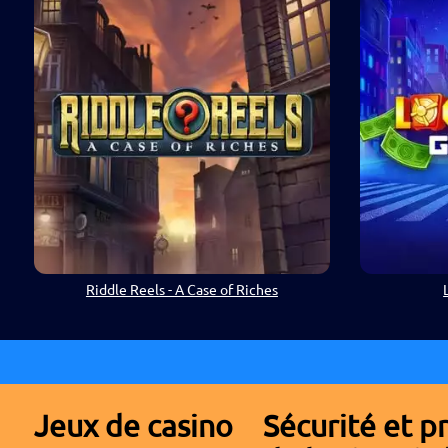
Riddle Reels - A Case of Riches
Jeux de casino
Sécurité et p