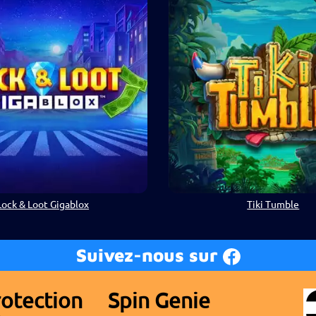
Lock & Loot Gigablox
Tiki Tumble
Suivez-nous sur
rotection
Spin Genie