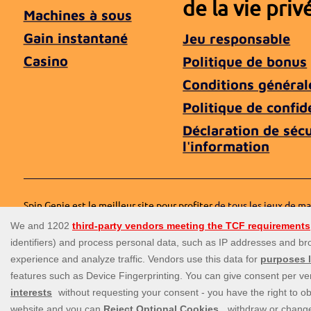
de la vie priv
Machines à sous
Gain instantané
Jeu responsable
Casino
Politique de bonus
Conditions général
Politique de confid
Déclaration de sécu
l'information
Spin Genie est le meilleur site pour profiter
de tous les jeux de ma
par les meilleurs développeurs de logiciels de machines à sous, e
apportent une touche supplémentaire, avec des offres exclusives te
commencez à jouer !