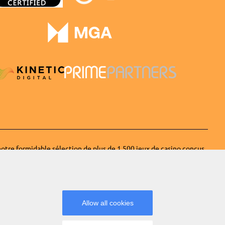
 notre formidable sélection de plus de 1 500 jeux de casino conçus
k
,
la roulette
et le baccara. Nos promotions quotidiennes
 plus encore. Inscrivez-vous chez nous dès aujourd'hui et