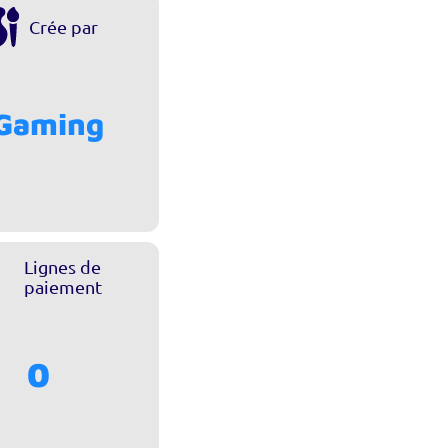
Crée par
Gaming
Lignes de
paiement
0