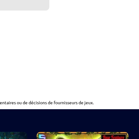
ntaires ou de décisions de fournisseurs de jeux.