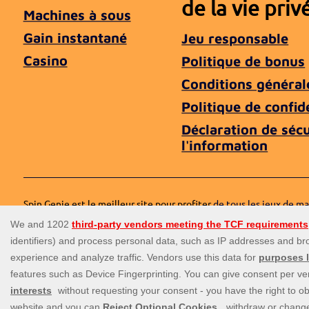
de la vie priv
Machines à sous
Gain instantané
Jeu responsable
Casino
Politique de bonus
Conditions général
Politique de confid
Déclaration de sécu
l'information
Spin Genie est le meilleur site pour profiter
de tous les jeux de ma
par les meilleurs développeurs de logiciels de machines à sous, e
apportent une touche supplémentaire, avec des offres exclusives te
commencez à jouer !