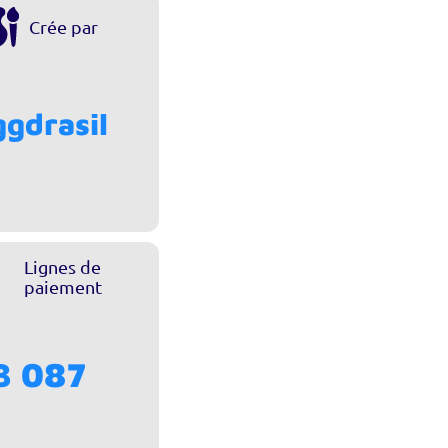
Crée par
ggdrasil
Lignes de
paiement
3 087