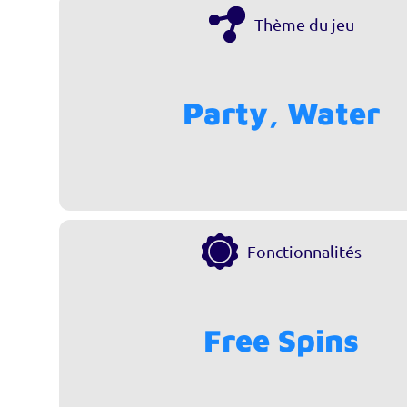
Thème du jeu
Party, Water
Fonctionnalités
Free Spins