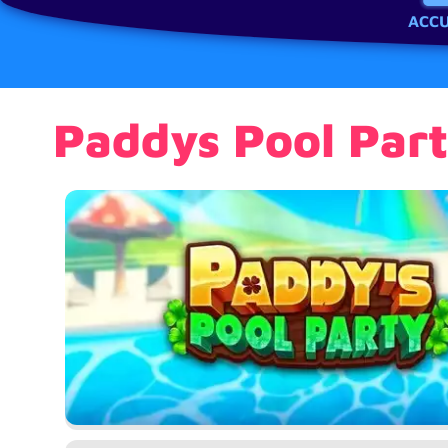
ACCU
Paddys Pool Par