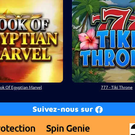
ok Of Egyptian Marvel
777 - Tiki Throne
Suivez-nous sur
rotection
Spin Genie