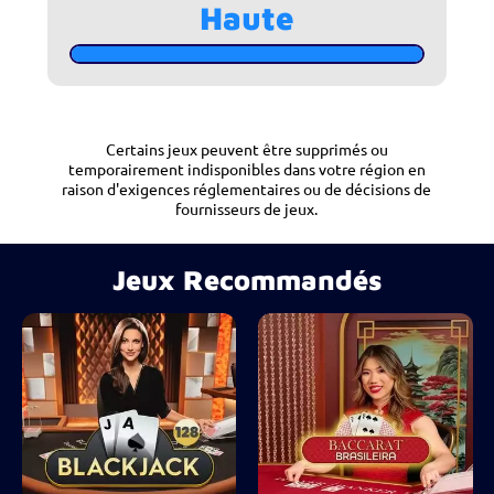
Haute
Certains jeux peuvent être supprimés ou
temporairement indisponibles dans votre région en
raison d'exigences réglementaires ou de décisions de
fournisseurs de jeux.
Jeux Recommandés