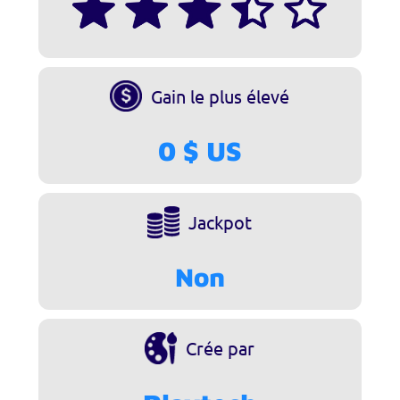
Gain le plus élevé
0 $ US
Jackpot
Non
Crée par