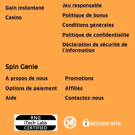
Jeu responsable
Gain instantané
Politique de bonus
Casino
Conditions générales
Politique de confidentialité
Déclaration de sécurité de
l'information
Spin Genie
À propos de nous
Promotions
Options de paiement
Affiliés
Aide
Contactez-nous