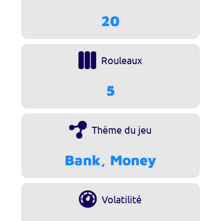
20
Rouleaux
5
Thème du jeu
Bank, Money
Volatilité