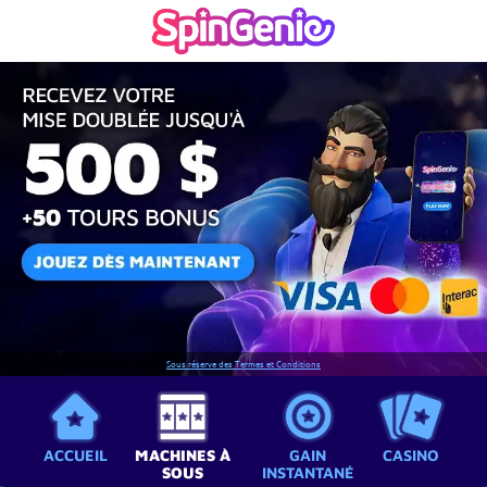
Sous réserve des Termes et Conditions
ACCUEIL
MACHINES À
GAIN
CASINO
SOUS
INSTANTANÉ