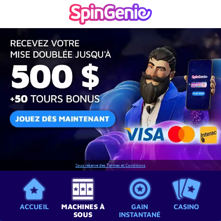
Sous réserve des Termes et Conditions
ACCUEIL
MACHINES À
GAIN
CASINO
SOUS
INSTANTANÉ