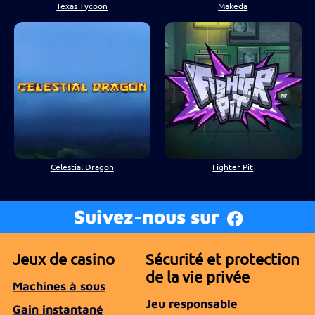
Texas Tycoon
Makeda
Celestial Dragon
Fighter Pit
Suivez-nous sur
Jeux de casino
Sécurité et protection
de la vie privée
Machines à sous
Jeu responsable
Gain instantané