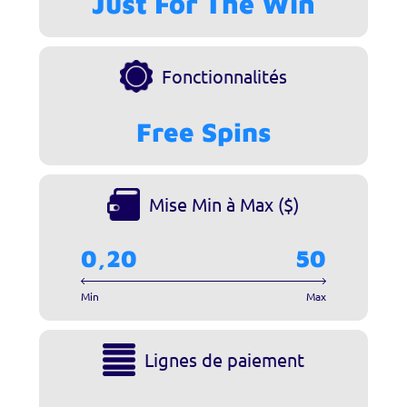
Just For The Win
Fonctionnalités
Free Spins
Mise Min à Max ($)
0,20
50
Min
Max
Lignes de paiement