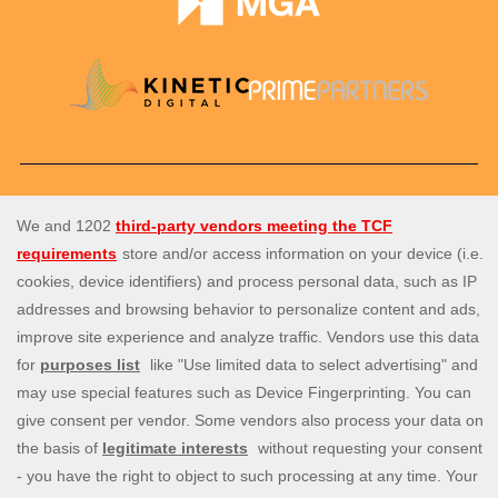
Spin Genie est le meilleur site pour profiter
de tous les jeux
de machines à sous
, de casino ainsi que ceux à gains
instantanés. Profitez de notre formidable sélection de plus
de 1 500 jeux de casino conçus par les meilleurs
développeurs de logiciels de machines à sous, et d'une
parfaite expérience
de live casino sur des jeux
comme
le
blackjack
,
la roulette
et le baccara. Nos promotions
quotidiennes apportent une touche supplémentaire, avec
des offres exclusives telles que des free spins sur dépôt, des
bonus de tours de casino et bien plus encore. Inscrivez-vous
chez nous dès aujourd'hui et commencez à jouer !