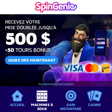
Sous réserve des Termes et Conditions
ACCUEIL
MACHINES À
GAIN
CASINO
SOUS
INSTANTANÉ