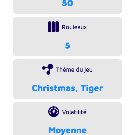
50
Rouleaux
5
Thème du jeu
Christmas, Tiger
Volatilité
Moyenne