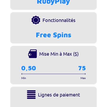
RubyPlay
Fonctionnalités
Free Spins
Mise Min à Max ($)
0,50
75
Min
Max
Lignes de paiement