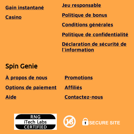
Jeu responsable
Gain instantané
Politique de bonus
Casino
Conditions générales
Politique de confidentialité
Déclaration de sécurité de
l'information
Spin Genie
À propos de nous
Promotions
Options de paiement
Affiliés
Aide
Contactez-nous