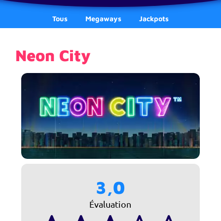
Tous
Megaways
Jackpots
Neon City
3,0
Évaluation