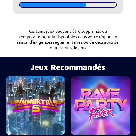
Certains jeux peuvent être supprimés ou
temporairement indisponibles dans votre région en
raison d'exigences réglementaires ou de décisions de
fournisseurs de jeux.
Jeux Recommandés