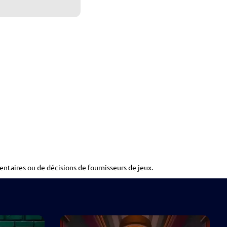
ntaires ou de décisions de fournisseurs de jeux.