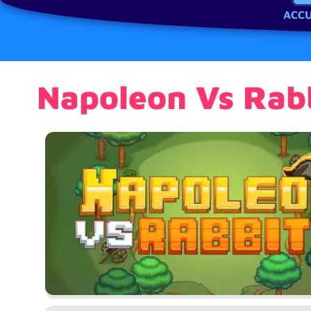
ACCU
Napoleon Vs Rab