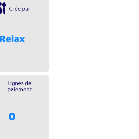
Crée par
Relax
Lignes de
paiement
0