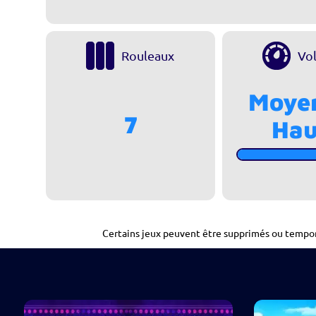
Rouleaux
Vol
Moye
7
Hau
Certains jeux peuvent être supprimés ou tempora