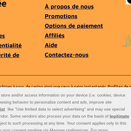
ée
À propos de nous
Promotions
Options de paiement
Affiliés
es
Aide
entialité
Contactez-nous
rité de
chines à sous
, de casino ainsi que ceux à gains instantanés. Profitez de
t d'une parfaite expérience
de live casino sur des jeux
comme
le blackjac
lles que des free spins sur dépôt, des bonus de tours de casino et bien