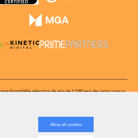
 notre formidable sélection de plus de 1 500 jeux de casino conçus
k
,
la roulette
et le baccara. Nos promotions quotidiennes
 plus encore. Inscrivez-vous chez nous dès aujourd'hui et