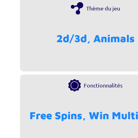
Thème du jeu
2d/3d, Animals
Fonctionnalités
Free Spins, Win Multi