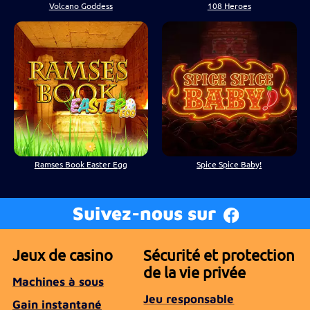
Volcano Goddess
108 Heroes
Ramses Book Easter Egg
Spice Spice Baby!
Suivez-nous sur
Jeux de casino
Sécurité et protection
de la vie privée
Machines à sous
Jeu responsable
Gain instantané