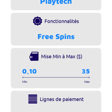
Playtech
Fonctionnalités
Free Spins
Mise Min à Max ($)
0,10
35
Min
Max
Lignes de paiement