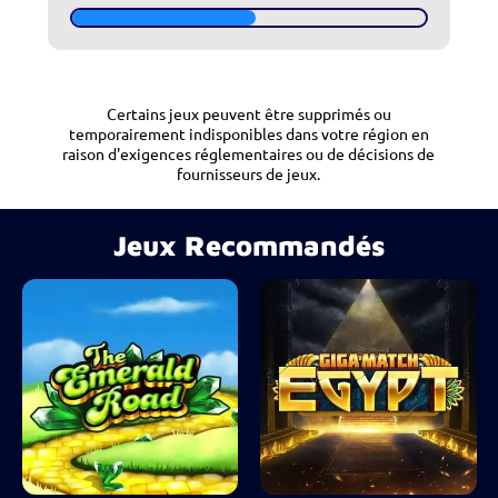
Certains jeux peuvent être supprimés ou
temporairement indisponibles dans votre région en
raison d'exigences réglementaires ou de décisions de
fournisseurs de jeux.
Jeux Recommandés