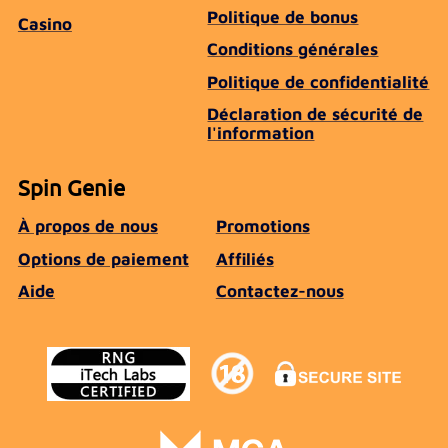
Politique de bonus
Casino
Conditions générales
Politique de confidentialité
Déclaration de sécurité de
l'information
Spin Genie
À propos de nous
Promotions
Options de paiement
Affiliés
Aide
Contactez-nous