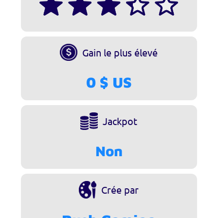
Gain le plus élevé
0 $ US
Jackpot
Non
Crée par