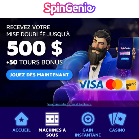
Sous réserve des Termes et Conditions
ACCUEIL
MACHINES À
GAIN
CASINO
SOUS
INSTANTANÉ