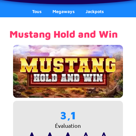
Tous
Megaways
Jackpots
Mustang Hold and Win
3,1
Évaluation