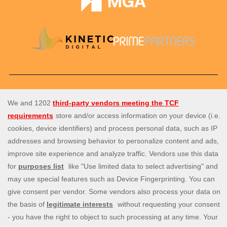
Spin Genie est le meilleur site pour profiter
de tous les jeux
de machines à sous
, de casino ainsi que ceux à gains
instantanés. Profitez de notre formidable sélection de plus
de 1 500 jeux de casino conçus par les meilleurs
développeurs de logiciels de machines à sous, et d'une
parfaite expérience
de live casino sur des jeux
comme
le
blackjack
,
la roulette
et le baccara. Nos promotions
quotidiennes apportent une touche supplémentaire, avec
des offres exclusives telles que des free spins sur dépôt, des
bonus de tours de casino et bien plus encore. Inscrivez-vous
chez nous dès aujourd'hui et commencez à jouer !