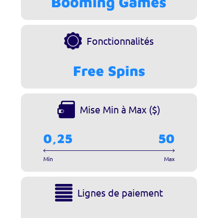
Booming Games
Fonctionnalités
Free Spins
Mise Min à Max ($)
0,25
50
Min
Max
Lignes de paiement