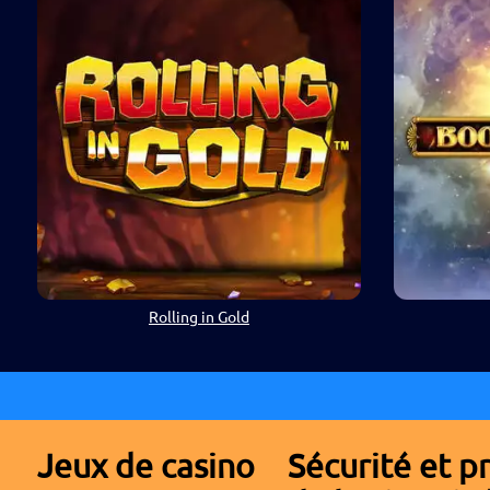
Rolling in Gold
Jeux de casino
Sécurité et p