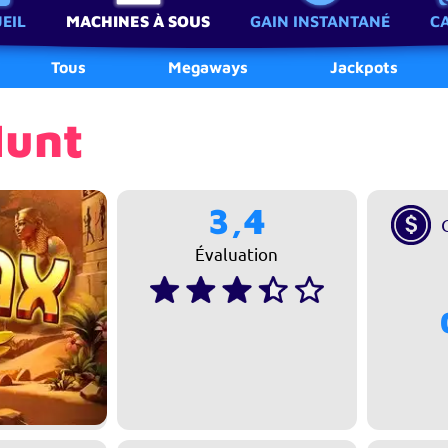
EIL
MACHINES À SOUS
GAIN INSTANTANÉ
C
Tous
Megaways
Jackpots
unt
3,4
Évaluation