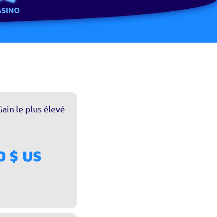
ASINO
Gain le plus élevé
0 $ US