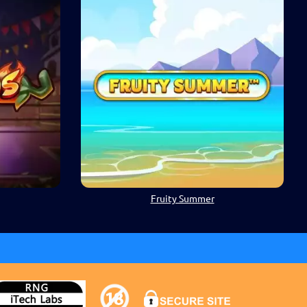
Fruity Summer