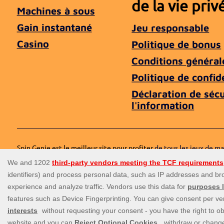
de la vie priv
Machines à sous
Gain instantané
Jeu responsable
Casino
Politique de bonus
Conditions général
Politique de confid
Déclaration de sécu
l'information
Spin Genie est le meilleur site pour profiter
de tous les jeux de ma
par les meilleurs développeurs de logiciels de machines à sous, e
apportent une touche supplémentaire, avec des offres exclusives te
commencez à jouer !