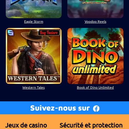
Eagle Storm
Voodoo Reels
Western Tales
Book of Dino Unlimited
Suivez-nous sur
Jeux de casino
Sécurité et protection