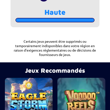
Haute
Certains jeux peuvent être supprimés ou
temporairement indisponibles dans votre région en
raison d'exigences réglementaires ou de décisions de
fournisseurs de jeux.
Jeux Recommandés