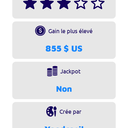
Gain le plus élevé
855 $ US
Jackpot
Non
Crée par