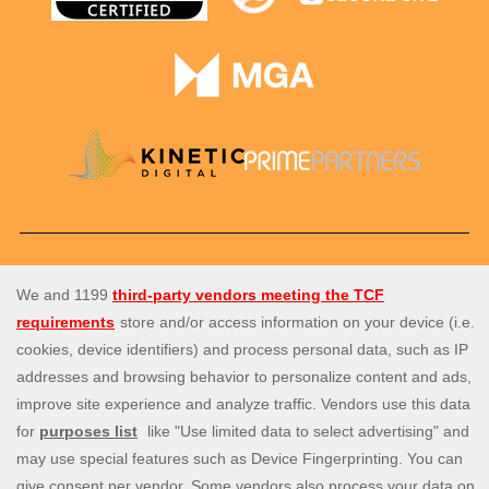
Spin Genie est le meilleur site pour profiter
de tous les jeux
de machines à sous
, de casino ainsi que ceux à gains
instantanés. Profitez de notre formidable sélection de plus
de 1 500 jeux de casino conçus par les meilleurs
développeurs de logiciels de machines à sous, et d'une
parfaite expérience
de live casino sur des jeux
comme
le
blackjack
,
la roulette
et le baccara. Nos promotions
quotidiennes apportent une touche supplémentaire, avec
des offres exclusives telles que des free spins sur dépôt, des
bonus de tours de casino et bien plus encore. Inscrivez-vous
chez nous dès aujourd'hui et commencez à jouer !