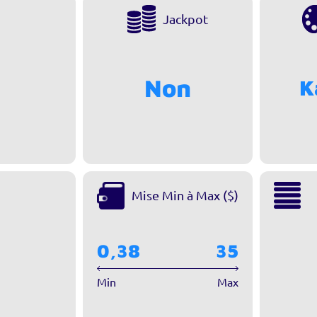
Jackpot
Non
K
Mise Min à Max ($)
0,38
35
Min
Max