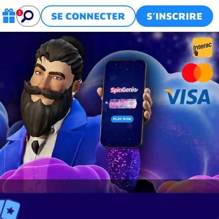
SE CONNECTER
S’INSCRIRE