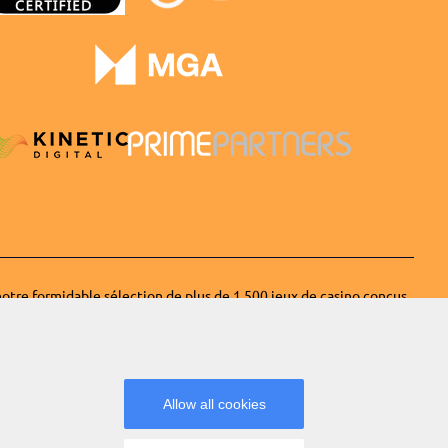
 notre formidable sélection de plus de 1 500 jeux de casino conçus
k
,
la roulette
et le baccara. Nos promotions quotidiennes
 plus encore. Inscrivez-vous chez nous dès aujourd'hui et