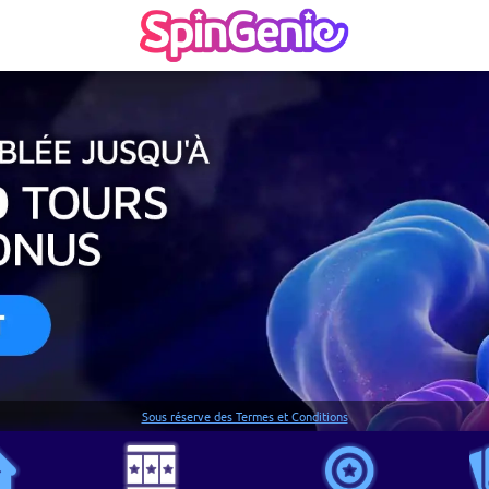
Sous réserve des Termes et Conditions