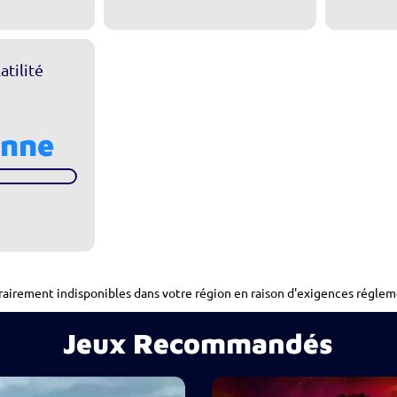
atilité
nne
irement indisponibles dans votre région en raison d'exigences régleme
Jeux Recommandés